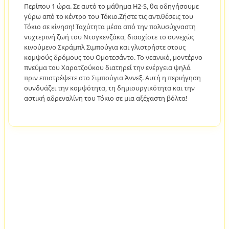
Περίπου 1 ώρα. Σε αυτό το μάθημα H2-S, θα οδηγήσουμε
γύρω από το κέντρο του Τόκιο.Ζήστε τις αντιθέσεις του
Τόκιο σε κίνηση! Ταχύτητα μέσα από την πολυσύχναστη
νυχτερινή ζωή του Ντογκενζάκα, διασχίστε το συνεχώς
κινούμενο Σκράμπλ Σιμπούγια και γλιστρήστε στους
κομψούς δρόμους του Ομοτεσάντο. Το νεανικό, μοντέρνο
πνεύμα του Χαρατζούκου διατηρεί την ενέργεια ψηλά
πριν επιστρέψετε στο Σιμπούγια Άννεξ. Αυτή η περιήγηση
συνδυάζει την κομψότητα, τη δημιουργικότητα και την
αστική αδρεναλίνη του Τόκιο σε μια αξέχαστη βόλτα!