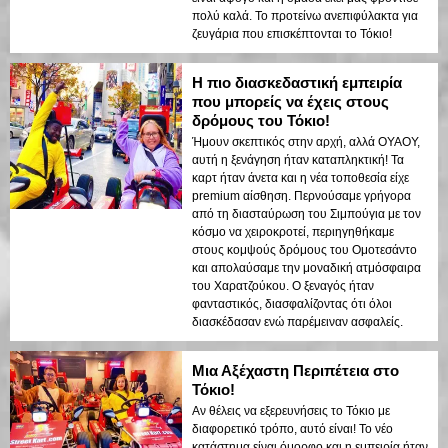
πολύ καλά. Το προτείνω ανεπιφύλακτα για
ζευγάρια που επισκέπτονται το Τόκιο!
Η πιο διασκεδαστική εμπειρία
που μπορείς να έχεις στους
δρόμους του Τόκιο!
Ήμουν σκεπτικός στην αρχή, αλλά ΟΥΑΟΥ,
αυτή η ξενάγηση ήταν καταπληκτική! Τα
καρτ ήταν άνετα και η νέα τοποθεσία είχε
premium αίσθηση. Περνούσαμε γρήγορα
από τη διασταύρωση του Σιμπούγια με τον
κόσμο να χειροκροτεί, περιηγηθήκαμε
στους κομψούς δρόμους του Ομοτεσάντο
και απολαύσαμε την μοναδική ατμόσφαιρα
του Χαρατζούκου. Ο ξεναγός ήταν
φανταστικός, διασφαλίζοντας ότι όλοι
διασκέδασαν ενώ παρέμειναν ασφαλείς.
Μια Αξέχαστη Περιπέτεια στο
Τόκιο!
Αν θέλεις να εξερευνήσεις το Τόκιο με
διαφορετικό τρόπο, αυτό είναι! Το νέο
κατάστημα είναι όμορφο και η εμπειρία ήταν