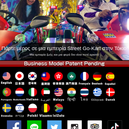
Εταιρεία
Κράτηση
Αλλαγή Καταστήματος
Τόκιο Σινάγαουα #1
Τόκιο Ακίχαμπαρα #1
Τόκιο Ακίχαμπαρα #2
Τόκιο Σιμπούγια
Τόκιο Σιμπούγια Annex
Τόκιο Κόλπος
Πάρτε μέρος σε μια εμπειρία Street Go-Kart στην Τόκιο!
Τόκιο Ασακούσα
Οσάκα
Μια εμπειρία ζωής και μια φορά δεν είναι ποτέ αρκετή!
Οκινάουα