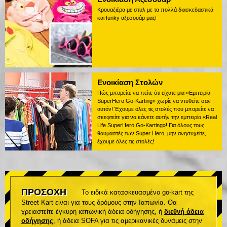
Κρουαζιέρα με στυλ με τα πολλά διασκεδαστικά
και funky αξεσουάρ μας!
Ενοικίαση Στολών
Πώς μπορείτε να πείτε ότι είχατε μια «Εμπειρία
SuperHero Go-Karting» χωρίς να ντυθείτε σαν
αυτόν! Έχουμε όλες τις στολές που μπορείτε να
σκεφτείτε για να κάνετε αυτήν την εμπειρία «Real
Life SuperHero Go-Karting»! Για όλους τους
θαυμαστές των Super Hero, μην ανησυχείτε,
έχουμε όλες τις στολές!
ΠΡΟΣΟΧΗ
Το ειδικά κατασκευασμένο go-kart της
Street Kart είναι για τους δρόμους στην Ιαπωνία. Θα
χρειαστείτε έγκυρη ιαπωνική άδεια οδήγησης, ή
διεθνή άδεια
οδήγησης
, ή άδεια SOFA για τις αμερικανικές δυνάμεις στην