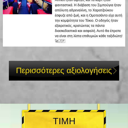
Annex ήταν άψογο, και τα καρτ ήταν
φανταστικά. Η διάβαση του Σιμπούγια ήταν
απόλυτη αδρεναλίνη, το Χαρατζούκου
έσφυζε από ζωή, και η Ομοτεσάντο είχε αυτή
την κομψότητα του Τόκιο. Ο οδηγός ήταν
εξαιρετικός, κρατώντας τα πάντα
διασκεδαστικά και ασφαλή. Αυτό θα έπρεπε
να είναι στη λίστα επιθυμιών κάθε ταξιδιώτη!
🚀🇯🇵
Περισσότερες αξιολογήσεις
ΤΙΜΗ