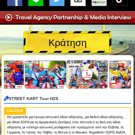
Κράτηση
STREET KART Tour H2S
CAUTION
Θα χρειαστείτε μια έγκυρη ιαπωνική άδεια οδήγησης, μια διεθνή άδεια οδήγησης,
μια άδεια SOFA για τις Αμερικανικές Δυνάμεις στην Ιαπωνία ή τη δική σας άδεια
οδήγησης με επίσημη ιαπωνική μετάφραση εάν προέρχεστε από την Ελβετία, τη
Γερμανία, τη Γαλλία, την Ταϊβάν, το Βέλγιο ή το Μονακό. Θυμηθείτε! ΧΩΡΙΣ ΑΔΕΙΑ,