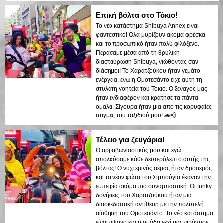
Επική βόλτα στο Τόκιο!
Το νέο κατάστημα Shibuya Annex είναι
φανταστικό! Όλα μυρίζουν ακόμα φρέσκα
και το προσωπικό ήταν πολύ φιλόξενο.
Περάσαμε μέσα από τη θρυλική
διασταύρωση Shibuya, νιώθοντας σαν
διάσημοι! Το Χαρατζούκου ήταν γεμάτο
ενέργεια, ενώ η Ομοτεσάντο είχε αυτή τη
στυλάτη γοητεία του Τόκιο. Ο ξεναγός μας
ήταν ενδιαφέρον και κράτησε τα πάντα
ομαλά. Σίγουρα ήταν μια από τις κορυφαίες
στιγμές του ταξιδιού μου! 🚗💨
Τέλειο για ζευγάρια!
Ο αρραβωνιαστικός μου και εγώ
απολαύσαμε κάθε δευτερόλεπτο αυτής της
βόλτας! Ο νυχτερινός αέρας ήταν δροσερός
και τα νέον φώτα του Σιμπούγια έκαναν την
εμπειρία ακόμα πιο συναρπαστική. Οι funky
δονήσεις του Χαρατζούκου ήταν μια
διασκεδαστική αντίθεση με την πολυτελή
αίσθηση του Ομοτεσάντο. Το νέο κατάστημα
είναι άψογο και η ομάδα εκεί μας φρόντισε