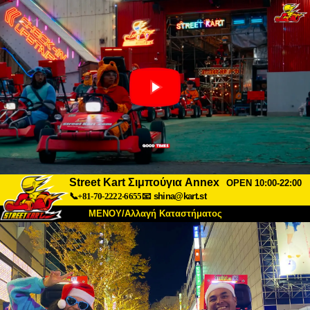
Street Kart Σιμπούγια Annex
OPEN 10:00-22:00
📞+81-70-2222-6655
📧
shina@kart.st
ΜΕΝΟΥ/Αλλαγή Καταστήματος
ΚΥΡΙΩΣ
Σχετικά
Προδιαγραφές
Τιμές
Πρόσβαση
Αναφορές
Συχνές Ερωτήσεις