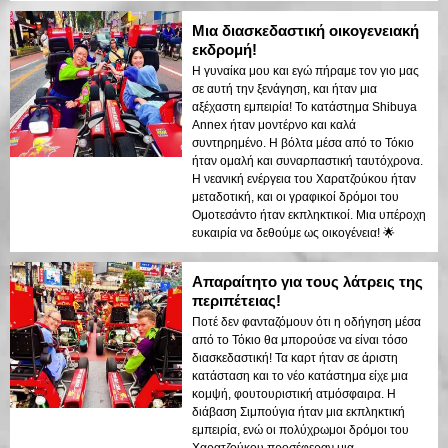
Μια διασκεδαστική οικογενειακή
εκδρομή!
Η γυναίκα μου και εγώ πήραμε τον γιο μας
σε αυτή την ξενάγηση, και ήταν μια
αξέχαστη εμπειρία! Το κατάστημα Shibuya
Annex ήταν μοντέρνο και καλά
συντηρημένο. Η βόλτα μέσα από το Τόκιο
ήταν ομαλή και συναρπαστική ταυτόχρονα.
Η νεανική ενέργεια του Χαρατζούκου ήταν
μεταδοτική, και οι γραφικοί δρόμοι του
Ομοτεσάντο ήταν εκπληκτικοί. Μια υπέροχη
ευκαιρία να δεθούμε ως οικογένεια! 🌟
Απαραίτητο για τους λάτρεις της
περιπέτειας!
Ποτέ δεν φανταζόμουν ότι η οδήγηση μέσα
από το Τόκιο θα μπορούσε να είναι τόσο
διασκεδαστική! Τα καρτ ήταν σε άριστη
κατάσταση και το νέο κατάστημα είχε μια
κομψή, φουτουριστική ατμόσφαιρα. Η
διάβαση Σιμπούγια ήταν μια εκπληκτική
εμπειρία, ενώ οι πολύχρωμοι δρόμοι του