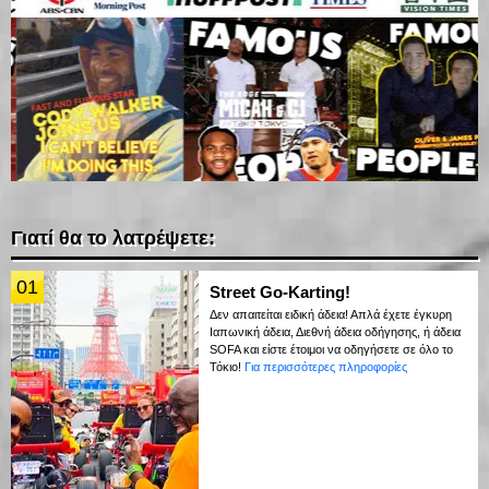
Γιατί θα το λατρέψετε:
01
Street Go-Karting!
Δεν απαιτείται ειδική άδεια! Απλά έχετε έγκυρη
Ιαπωνική άδεια, Διεθνή άδεια οδήγησης, ή άδεια
SOFA και είστε έτοιμοι να οδηγήσετε σε όλο το
Τόκιο!
Για περισσότερες πληροφορίες