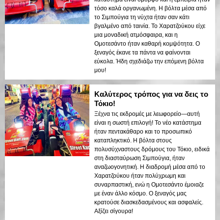
τόσο καλά οργανωμένη. Η βόλτα μέσα από
το Σιμπούγια τη νύχτα ήταν σαν κάτι
βγαλμένο από ταινία. Το Χαρατζούκου είχε
μια μοναδική ατμόσφαιρα, και η
Ομοτεσάντο ήταν καθαρή κομψότητα. Ο
ξεναγός έκανε τα πάντα να φαίνονται
εύκολα. Ήδη σχεδιάζω την επόμενη βόλτα
μου!
Καλύτερος τρόπος για να δεις το
Τόκιο!
Ξέχνα τις εκδρομές με λεωφορείο—αυτή
είναι η σωστή επιλογή! Το νέο κατάστημα
ήταν πεντακάθαρο και το προσωπικό
καταπληκτικό. Η βόλτα στους
πολυσύχναστους δρόμους του Τόκιο, ειδικά
στη διασταύρωση Σιμπούγια, ήταν
αναζωογονητική. Η διαδρομή μέσα από το
Χαρατζούκου ήταν πολύχρωμη και
συναρπαστική, ενώ η Ομοτεσάντο έμοιαζε
με έναν άλλο κόσμο. Ο ξεναγός μας
κρατούσε διασκεδασμένους και ασφαλείς.
Αξίζει σίγουρα!