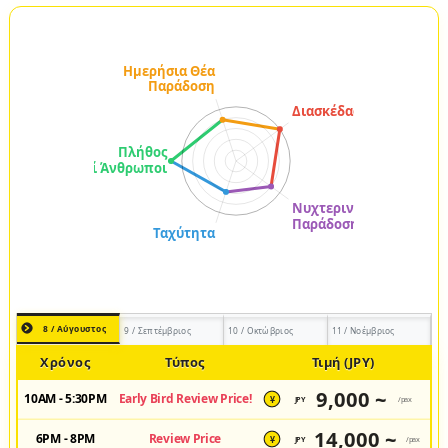
8 / Αύγουστος
9 / Σεπτέμβριος
10 / Οκτώβριος
11 / Νοέμβριος
Χρόνος
Τύπος
Τιμή (JPY)
9,000 ~
10AM - 5:30PM
Early Bird Review Price!
JPY
/pax
¥
14,000 ~
6PM - 8PM
Review Price
JPY
/pax
¥