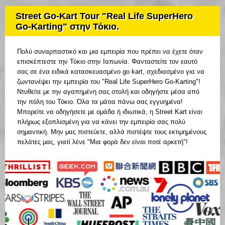
Street Go-Kart Tour "Real Life SuperHero
Go-Karting" στην Τόκιο.
Πολύ συναρπαστικό και μια εμπειρία που πρέπει να έχετε όταν
επισκέπτεστε την Τόκιο στην Ιαπωνία. Φανταστείτε τον εαυτό
σας σε ένα ειδικά κατασκευασμένο go kart, σχεδιασμένο για να
ζωντανέψει την εμπειρία του "Real Life SuperHero Go-Karting"!
Ντυθείτε με την αγαπημένη σας στολή και οδηγήστε μέσα από
την πόλη του Τόκιο. Όλα τα μάτια πάνω σας εγγυημένα!
Μπορείτε να οδηγήσετε με ομάδα ή ιδιωτικά, η Street Kart είναι
πλήρως εξοπλισμένη για να κάνει την εμπειρία σας πολύ
σημαντική. Μην μας πιστεύετε, αλλά πιστέψτε τους εκτιμημένους
πελάτες μας, γιατί λένε "Μια φορά δεν είναι ποτέ αρκετή"!