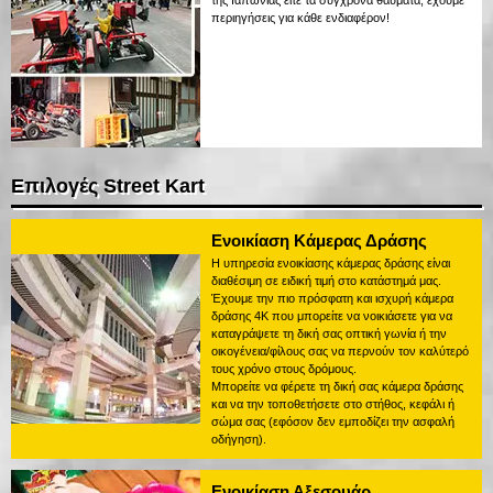
της Ιαπωνίας είτε τα σύγχρονα θαύματα, έχουμε
περιηγήσεις για κάθε ενδιαφέρον!
Επιλογές Street Kart
Ενοικίαση Κάμερας Δράσης
Η υπηρεσία ενοικίασης κάμερας δράσης είναι
διαθέσιμη σε ειδική τιμή στο κατάστημά μας.
Έχουμε την πιο πρόσφατη και ισχυρή κάμερα
δράσης 4K που μπορείτε να νοικιάσετε για να
καταγράψετε τη δική σας οπτική γωνία ή την
οικογένεια/φίλους σας να περνούν τον καλύτερό
τους χρόνο στους δρόμους.
Μπορείτε να φέρετε τη δική σας κάμερα δράσης
και να την τοποθετήσετε στο στήθος, κεφάλι ή
σώμα σας (εφόσον δεν εμποδίζει την ασφαλή
οδήγηση).
Ενοικίαση Αξεσουάρ