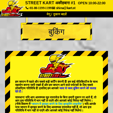
STREET KART अकीहबारा #1
OPEN 10:00-22:00
📞+81-80-1199-1199
📧
shina@kart.st
मेनू / दुकान बदलें
TOP
बुकिंग
हमारे बारे में
विशेषताएँ
कीमत
पहुंच
वॉयस
FAQ
कंपनी
बुकिंग
शाखा बदलें
टोक्यो शिनागावा #1
टोक्यो अकीहबारा#1
टोक्यो अकीहबारा#2
टोक्यो शिबुया
हम जापान में
पहले
और
सबसे बड़ी कर्टिंग कंपनी
हैं! हम
कई सेलिब्रिटीज
के साथ
टोक्यो शिबुया एनेक्स
टोक्यो बे
सहयोग करना जारी रखते हैं और हम जापान आने वाले पर्यटकों के लिए
सबसे
लोकप्रिय गतिविधि
हैं! इसलिए हम आपको
जल्द से जल्द बुकिंग करने की सलाह
देते हैं।
टोक्यो असाकुसा
ओसाका
सावधान! यदि आप आवश्यक मूल दस्तावेज़ के बिना हमारी दुकान पर आते हैं, तो
आप इस गतिविधि में भाग नहीं ले पाएंगे और आपको कोई रिफंड नहीं मिलेगा।
ओकिनावा
(नीचे विवरण में
“जापान में ड्राइव करने के लिए ड्राइविंग लाइसेंस”
) यदि आपके
पास जापान में ड्राइव करने के लिए आवश्यक दस्तावेज़ नहीं हैं, तो आप इस
गतिविधि में भाग नहीं ले पाएंगे और आपको कोई रिफंड नहीं मिलेगा।