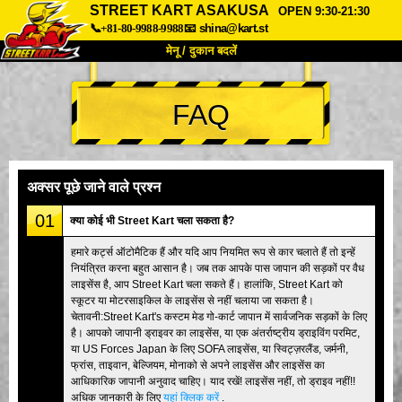
STREET KART ASAKUSA
OPEN 9:30-21:30
📞+81-80-9988-9988
📧
shina@kart.st
मेनू / दुकान बदलें
TOP
FAQ
हमारे बारे में
विशेषताएँ
कीमत
पहुंच
वॉयस
FAQ
कंपनी
बुकिंग
अक्सर पूछे जाने वाले प्रश्न
शाखा बदलें
01
क्या कोई भी Street Kart चला सकता है?
टोक्यो शिनागावा #1
टोक्यो अकीहबारा#1
हमारे कर्ट्स ऑटोमैटिक हैं और यदि आप नियमित रूप से कार चलाते हैं तो इन्हें
नियंत्रित करना बहुत आसान है। जब तक आपके पास जापान की सड़कों पर वैध
टोक्यो अकीहबारा#2
टोक्यो शिबुया
लाइसेंस है, आप Street Kart चला सकते हैं। हालांकि, Street Kart को
टोक्यो शिबुया एनेक्स
टोक्यो बे
स्कूटर या मोटरसाइकिल के लाइसेंस से नहीं चलाया जा सकता है।
चेतावनी:Street Kart's कस्टम मेड गो-कार्ट जापान में सार्वजनिक सड़कों के लिए
टोक्यो असाकुसा
ओसाका
है। आपको जापानी ड्राइवर का लाइसेंस, या एक अंतर्राष्ट्रीय ड्राइविंग परमिट,
या US Forces Japan के लिए SOFA लाइसेंस, या स्विट्ज़रलैंड, जर्मनी,
ओकिनावा
फ्रांस, ताइवान, बेल्जियम, मोनाको से अपने लाइसेंस और लाइसेंस का
आधिकारिक जापानी अनुवाद चाहिए। याद रखें! लाइसेंस नहीं, तो ड्राइव नहीं!!
अधिक जानकारी के लिए
यहां क्लिक करें
.