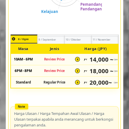
8 / Ogos
9 / September
10 / Oktober
11 / November
Masa
Jenis
Harga (JPY)
14,000 ~
10AM - 6PM
Review Price
JPY
/pax
¥
18,000 ~
6PM - 8PM
Review Price
JPY
/pax
¥
20,000~
Standard
Regular Price
JPY
/pax
¥
Harga Ulasan / Harga Tempahan Awal Ulasan / Harga
Ulasan terpakai apabila anda merancang untuk berkongsi
pengalaman anda.