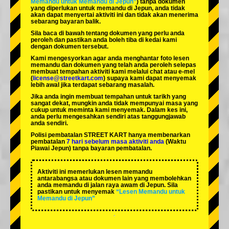
Memandu untuk Memandu di Jepun”
) tanpa dokumen
yang diperlukan untuk memandu di Jepun, anda tidak
akan dapat menyertai aktiviti ini dan tidak akan menerima
sebarang bayaran balik.
Sila baca di bawah tentang dokumen yang perlu anda
peroleh dan pastikan anda boleh tiba di kedai kami
dengan dokumen tersebut.
Kami mengesyorkan agar anda menghantar foto lesen
memandu dan dokumen yang telah anda peroleh selepas
membuat tempahan aktiviti kami melalui chat atau e-mel
(
license@streetkart.com
) supaya kami dapat menyemak
lebih awal jika terdapat sebarang masalah.
Jika anda ingin membuat tempahan untuk tarikh yang
sangat dekat, mungkin anda tidak mempunyai masa yang
cukup untuk meminta kami menyemak. Dalam kes ini,
anda perlu mengesahkan sendiri atas tanggungjawab
anda sendiri.
Polisi pembatalan STREET KART hanya membenarkan
pembatalan
7 hari sebelum masa aktiviti anda
(Waktu
Piawai Jepun) tanpa bayaran pembatalan.
Aktiviti ini memerlukan lesen memandu
antarabangsa atau dokumen lain yang membolehkan
anda memandu di jalan raya awam di Jepun. Sila
pastikan untuk menyemak
“Lesen Memandu untuk
Memandu di Jepun”