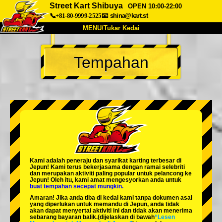
Street Kart Shibuya
OPEN 10:00-22:00
📞+81-80-9999-2525
📧
shina@kart.st
MENU/Tukar Kedai
UTAMA
Tempahan
Tentang
Spesifikasi
Harga
Akses
Suara
Soalan Lazim
Syarikat
Tempahan
Tukar Kedai
Tokyo Shinagawa
Tokyo Akihabara#1
Tokyo Akihabara#2
Tokyo Shibuya
Kami adalah
peneraju
dan
syarikat karting terbesar
di
Tokyo Shibuya Annex
Tokyo Bay
Jepun! Kami terus bekerjasama dengan
ramai selebriti
dan merupakan
aktiviti paling popular
untuk pelancong ke
Jepun! Oleh itu, kami amat mengesyorkan anda untuk
Tokyo Asakusa
Osaka
buat tempahan secepat mungkin.
Amaran! Jika anda tiba di kedai kami tanpa dokumen asal
Okinawa
yang diperlukan untuk memandu di Jepun, anda tidak
akan dapat menyertai aktiviti ini dan tidak akan menerima
sebarang bayaran balik.
(dijelaskan di bawah
“Lesen