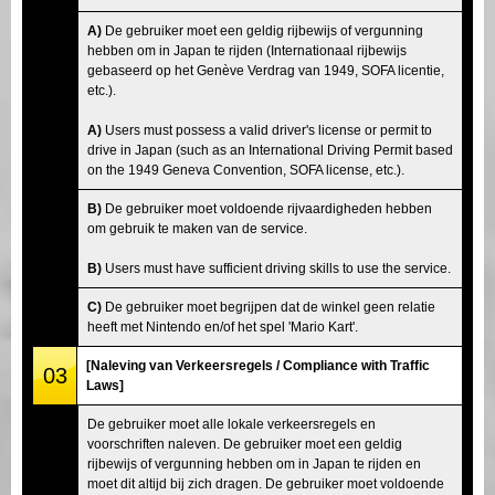
A)
De gebruiker moet een geldig rijbewijs of vergunning
hebben om in Japan te rijden (Internationaal rijbewijs
gebaseerd op het Genève Verdrag van 1949, SOFA licentie,
etc.).
A)
Users must possess a valid driver's license or permit to
drive in Japan (such as an International Driving Permit based
on the 1949 Geneva Convention, SOFA license, etc.).
B)
De gebruiker moet voldoende rijvaardigheden hebben
om gebruik te maken van de service.
B)
Users must have sufficient driving skills to use the service.
C)
De gebruiker moet begrijpen dat de winkel geen relatie
heeft met Nintendo en/of het spel 'Mario Kart'.
[Naleving van Verkeersregels / Compliance with Traffic
03
Laws]
De gebruiker moet alle lokale verkeersregels en
voorschriften naleven. De gebruiker moet een geldig
rijbewijs of vergunning hebben om in Japan te rijden en
moet dit altijd bij zich dragen. De gebruiker moet voldoende