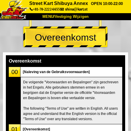
Street Kart Shibuya Annex
OPEN 10:00-22:00
📞+81-70-2222-6655
📧
shina@kart.st
MENU/Vestiging Wijzigen
TOP
Overeenkomst
Over Ons
Specificaties
Prijs
Bereikbaarheid
Reviews
Veelgestelde Vragen
Bedrijf
Reserveren
Overeenkomst
Vestiging Wijzigen
00
[Naleving van de Gebruiksvoorwaarden]
Tokio Shinagawa
Tokio Akihabara#1
De volgende "Voorwaarden en Bepalingen" zijn geschreven
in het Engels. Alle gebruikers stemmen ermee in en
Tokio Akihabara#2
Tokio Shibuya
begrijpen dat de Engelse versie de officiële "Voorwaarden
Tokio Shibuya Annex
Tokio Baai
en Bepalingen is boven elke vertaalde versie.
Tokio Asakusa
Osaka
The following "Terms of Use" are written in English. All users
agree and understand that the English version is the official
Okinawa
"Terms of Use" over any translated versions.
01
[Overeenkomst]