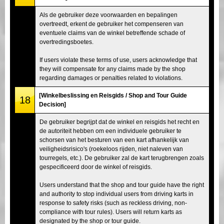
Als de gebruiker deze voorwaarden en bepalingen
overtreedt, erkent de gebruiker het compenseren van
eventuele claims van de winkel betreffende schade of
overtredingsboetes.
If users violate these terms of use, users acknowledge that
they will compensate for any claims made by the shop
regarding damages or penalties related to violations.
[Winkelbeslissing en Reisgids / Shop and Tour Guide
18
Decision]
De gebruiker begrijpt dat de winkel en reisgids het recht en
de autoriteit hebben om een individuele gebruiker te
schorsen van het besturen van een kart afhankelijk van
veiligheidsrisico's (roekeloos rijden, niet naleven van
tourregels, etc.). De gebruiker zal de kart terugbrengen zoals
gespecificeerd door de winkel of reisgids.
Users understand that the shop and tour guide have the right
and authority to stop individual users from driving karts in
response to safety risks (such as reckless driving, non-
compliance with tour rules). Users will return karts as
designated by the shop or tour guide.