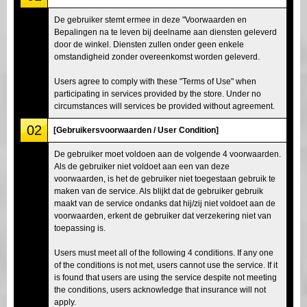
De gebruiker stemt ermee in deze "Voorwaarden en
Bepalingen na te leven bij deelname aan diensten geleverd
door de winkel. Diensten zullen onder geen enkele
omstandigheid zonder overeenkomst worden geleverd.
Users agree to comply with these "Terms of Use" when
participating in services provided by the store. Under no
circumstances will services be provided without agreement.
02
[Gebruikersvoorwaarden / User Condition]
De gebruiker moet voldoen aan de volgende 4 voorwaarden.
Als de gebruiker niet voldoet aan een van deze
voorwaarden, is het de gebruiker niet toegestaan gebruik te
maken van de service. Als blijkt dat de gebruiker gebruik
maakt van de service ondanks dat hij/zij niet voldoet aan de
voorwaarden, erkent de gebruiker dat verzekering niet van
toepassing is.
Users must meet all of the following 4 conditions. If any one
of the conditions is not met, users cannot use the service. If it
is found that users are using the service despite not meeting
the conditions, users acknowledge that insurance will not
apply.