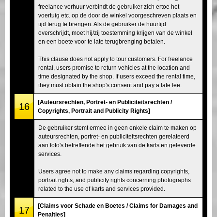
freelance verhuur verbindt de gebruiker zich ertoe het
voertuig etc. op de door de winkel voorgeschreven plaats en
tijd terug te brengen. Als de gebruiker de huurtijd
overschrijdt, moet hij/zij toestemming krijgen van de winkel
en een boete voor te late terugbrenging betalen.
This clause does not apply to tour customers. For freelance
rental, users promise to return vehicles at the location and
time designated by the shop. If users exceed the rental time,
they must obtain the shop's consent and pay a late fee.
[Auteursrechten, Portret- en Publiciteitsrechten /
16
Copyrights, Portrait and Publicity Rights]
De gebruiker stemt ermee in geen enkele claim te maken op
auteursrechten, portret- en publiciteitsrechten gerelateerd
aan foto's betreffende het gebruik van de karts en geleverde
services.
Users agree not to make any claims regarding copyrights,
portrait rights, and publicity rights concerning photographs
related to the use of karts and services provided.
[Claims voor Schade en Boetes / Claims for Damages and
17
Penalties]