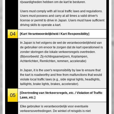
rijvaardigheden hebben om de kart te besturen.
Users must comply with all local traffic laws and regulations.
Users must possess and carry at all times a valid driver's
license or permit to drive in Japan. Users must have sufficient
driving skills to operate a kart.
04
[Kart Verantwoordelijkheid / Kart Responsibility]
In Japan is het volgens de wet de verantwoordelijkheid van
de gebruiker om ervoor te zorgen dat de kart operationeel is
zonder storingen die lokale verkeersregels overtreden.
(Bijvoorbeeld: Zij-richtingaanwijzers, Koplampen,
Achterlichten, Remlichten, remmen, acceleratie)
In Japan, it is the user's responsibility by law to ensure that
the kart is roadworthy and free from malfunctions that would
violate local traffic laws (e.g., side signal lights, headlights,
taillights, brake lights, brakes, accelerator).
[Overtreding van Verkeersregels, etc. / Violation of Traffic
05
Laws, etc.]
Elke gebruiker is verantwoordelijk voor eventuele
verkeersovertredingen. De winkel of reisgids is niet