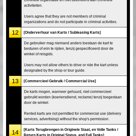
activiteiten.
Users agree that they are not members of criminal
organizations and do not participate in criminal activities.
12
[Onderverhuur van Karts / Subleasing Karts]
De gebruiker mag niemand anders toestaan de kart te
besturen of erin te rijden, tenzij gespecificeerd door de
winkel of reisgids.
Users may not allow others to drive or ride the kart unless
designated by the shop or tour guide.
13
[Commercieel Gebruik / Commercial Use]
De karts mogen, wanneer gehuurd, niet commercieel
gebruikt worden (koeriersdienst, reclame) tenzij toegestaan
door de winkel.
Rented karts are not permitted for commercial use (delivery
services, advertising) without the shop's permission.
[Karts Terugbrengen in Originele Staat, en Volle Tanks /
14
Return Karts in Original Status, and Full Tanks]