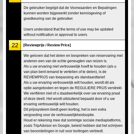
De gebruiker begrijpt dat de Voorwaarden en Bepalingen
kunnen worden bijgewerkt zonder kennisgeving of
goedkeuring van de gebruiker.
Users understand that the terms of use may be updated
without notification or approval to users.
22
[Reviewprijs / Review Price]
We geloven dat het delen en bespreken van reiservaring met
anderen een van de echte geneugten van reizen is.
Als u uw ervaring niet vertrouwelijk hoeft te houden (als u
van plan bent iemand te vertellen of te delen), is de
REVIEWPRIJS van toepassing als standaardtarief.
Als u uw ervaring vertrouwelijk wilt houden, wordt dit als
optie aangeboden en tegen de REGULIERE PRIJS verstrekt.
We verifiëren niet of u daadwerkelijk over uw ervaring praat
of deze deelt. Het wordt uitsluitend bepaald door of u uw
ervaring vertrouwelijk wilt houden.
Dit prijssysteem biedt geen korting; het is een extra
vergoeding voor de vertrouwelijkheidsoptie.
Houd er rekening mee dat sommige sociale mediaplatforms,
zoals TripAdvisor en Google, beleid hebben dat het schrijven
van beoordelingen in ruil voor kortingen verbiedt.