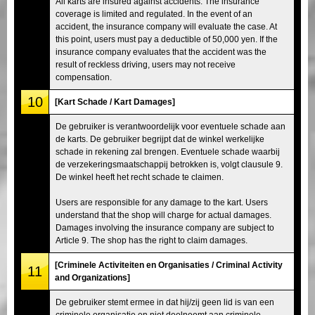
All karts are insured against accidents. The insurance
coverage is limited and regulated. In the event of an
accident, the insurance company will evaluate the case. At
this point, users must pay a deductible of 50,000 yen. If the
insurance company evaluates that the accident was the
result of reckless driving, users may not receive
compensation.
10
[Kart Schade / Kart Damages]
De gebruiker is verantwoordelijk voor eventuele schade aan
de karts. De gebruiker begrijpt dat de winkel werkelijke
schade in rekening zal brengen. Eventuele schade waarbij
de verzekeringsmaatschappij betrokken is, volgt clausule 9.
De winkel heeft het recht schade te claimen.
Users are responsible for any damage to the kart. Users
understand that the shop will charge for actual damages.
Damages involving the insurance company are subject to
Article 9. The shop has the right to claim damages.
[Criminele Activiteiten en Organisaties / Criminal Activity
11
and Organizations]
De gebruiker stemt ermee in dat hij/zij geen lid is van een
criminele organisatie en niet deelneemt aan criminele