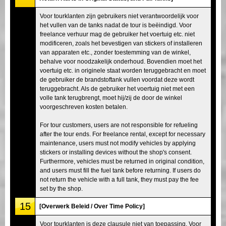
Voor tourklanten zijn gebruikers niet verantwoordelijk voor
het vullen van de tanks nadat de tour is beëindigd. Voor
freelance verhuur mag de gebruiker het voertuig etc. niet
modificeren, zoals het bevestigen van stickers of installeren
van apparaten etc., zonder toestemming van de winkel,
behalve voor noodzakelijk onderhoud. Bovendien moet het
voertuig etc. in originele staat worden teruggebracht en moet
de gebruiker de brandstoftank vullen voordat deze wordt
teruggebracht. Als de gebruiker het voertuig niet met een
volle tank terugbrengt, moet hij/zij de door de winkel
voorgeschreven kosten betalen.
For tour customers, users are not responsible for refueling
after the tour ends. For freelance rental, except for necessary
maintenance, users must not modify vehicles by applying
stickers or installing devices without the shop's consent.
Furthermore, vehicles must be returned in original condition,
and users must fill the fuel tank before returning. If users do
not return the vehicle with a full tank, they must pay the fee
set by the shop.
15
[Overwerk Beleid / Over Time Policy]
Voor tourklanten is deze clausule niet van toepassing. Voor